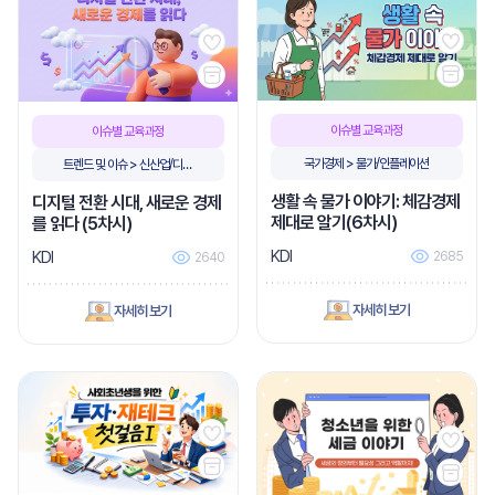
이슈별 교육과정
이슈별 교육과정
국가경제 > 물가/인플레이션
트렌드 및 이슈 > 신산업/디지
털전환
생활 속 물가 이야기: 체감경제
디지털 전환 시대, 새로운 경제
제대로 알기(6차시)
를 읽다 (5차시)
KDI
KDI
2685
2640
자세히 보기
자세히 보기