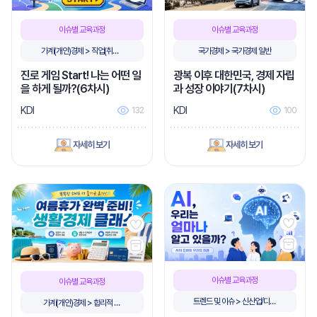
이슈별 교육과정
이슈별 교육과정
가계(개인)경제 > 직업(취업)/
국가경제 > 국가경제 일반
창업
진로 게임 Start! 나는 어떤 일
광복 이후 대한민국, 경제 자립
을 하게 될까?(6차시)
과 성장 이야기(7차시)
KDI
KDI
132
100
자세히 보기
자세히 보기
이슈별 교육과정
이슈별 교육과정
트렌드 및 이슈 > 신산업/디지
가계(개인)경제 > 합리적 소
털전환