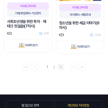
이슈별 교육과정
이슈별 교육과정
가계(개인)경제 > 자산관리
국가경제 > 재정/조세
사회초년생을 위한 투자ㆍ재
청소년을 위한 세금 이야기(6
테크 첫걸음Ⅰ(7차시)
차시)
KDI
4116
KDI
3020
자세히 보기
자세히 보기
1
/
5
웹 접근성 정책
개인정보 처리방침