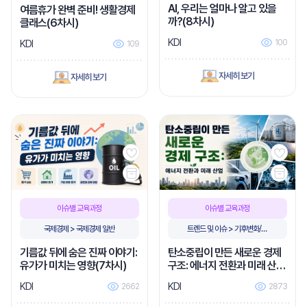
비
AI, 우리는 얼마나 알고 있을
여름휴가 완벽 준비! 생활경제
까?(8차시)
클래스(6차시)
KDI
100
KDI
109
자세히 보기
자세히 보기
이슈별 교육과정
이슈별 교육과정
국제경제 > 국제경제 일반
트렌드 및 이슈 > 기후변화/탄
소중립
기름값 뒤에 숨은 진짜 이야기:
탄소중립이 만든 새로운 경제
유가가 미치는 영향(7차시)
구조: 에너지 전환과 미래 산업
(6차시)
KDI
KDI
2662
2873