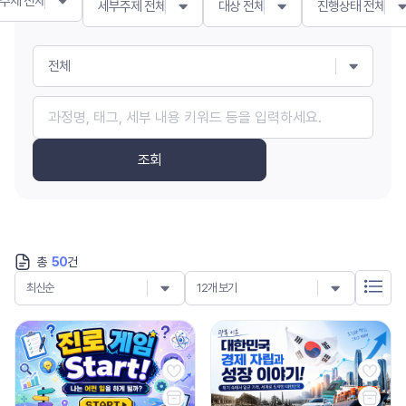
주제 전체
세부주제 전체
대상 전체
진행상태 전체
전체
조회
총
50
건
최신순
12개 보기