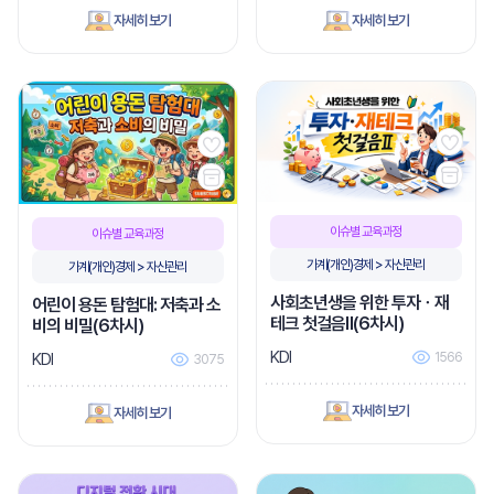
자세히 보기
자세히 보기
이슈별 교육과정
이슈별 교육과정
가계(개인)경제 > 자산관리
가계(개인)경제 > 자산관리
사회초년생을 위한 투자ㆍ재
어린이 용돈 탐험대: 저축과 소
테크 첫걸음Ⅱ(6차시)
비의 비밀(6차시)
KDI
KDI
1566
3075
자세히 보기
자세히 보기