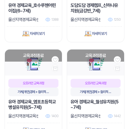
비
비
유아 경제교육_호수루첸어린
도담도담 경제캠프_신하나유
이집(6~7세)
치원(금강반_7세)
울산지역경제교육센터
울산지역경제교육센터
1388
1250
자세히 보기
자세히 보기
교육과정종료
교육과정종료
오프라인 교육과정
오프라인 교육과정
가계(개인)경제 > 합리적 소
가계(개인)경제 > 합리적 소
비
비
유아 경제교육_염포초등학교
유아 경제교육_월성유치원(5
병설유치원(5~7세)
~7세)
울산지역경제교육센터
울산지역경제교육센터
1400
1442